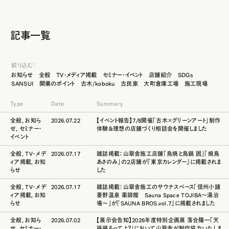
記事一覧
絞り込む：
お知らせ
全般
TV・メディア掲載
セミナー・イベント
店舗紹介
SDGs
SANSUI
開業のポイント
古木/koboku
古民家
大町倉庫工場
施工現場
Type
Date
Summary
全般
,
お知ら
2026.07.22
【イベント報告】7/8開催「古木×グリーンアート」制作
せ
,
セミナー・
体験＆理想の店舗づくり相談会を開催しました
イベント
全般
,
TV・メデ
2026.07.17
雑誌掲載：山翠舎施工店舗「鳥焼と鳥鍋 囲」「焼鳥
ィア掲載
,
お知
あさのみ」の２店舗が『東京カレンダー』に掲載されま
らせ
した
全般
,
TV・メデ
2026.07.17
雑誌掲載：山翠舎施工のサウナスペース「信州小諸
ィア掲載
,
お知
菱野温泉 薬師館 Sauna Space TOJIBA～湯治
らせ
場～」が『SAUNA BROS.vol.7』に掲載されました
全般
,
お知ら
2026.07.02
【展示会告知】2026年度特別企画展 落合陽一「天
せ
,
セミナー・
孫帰るってよ？」において山翠舎が制作協力いたしま