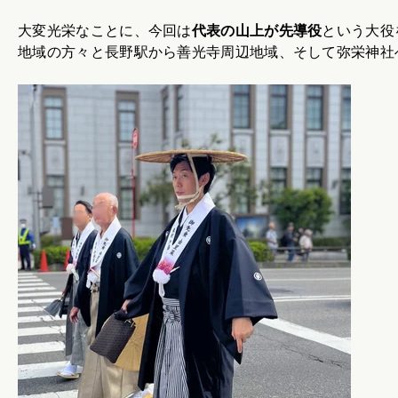
大変光栄なことに、今回は
代表の山上が先導役
という大役
地域の方々と長野駅から善光寺周辺地域、そして弥栄神社