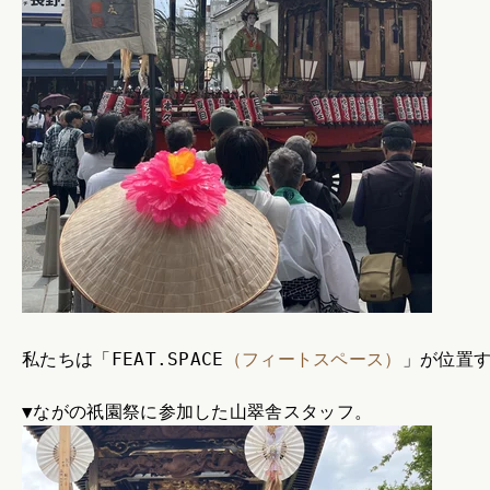
私たちは「FEAT.SPACE
（フィートスペース）
」が位置
▼ながの祇園祭に参加した山翠舎スタッフ。