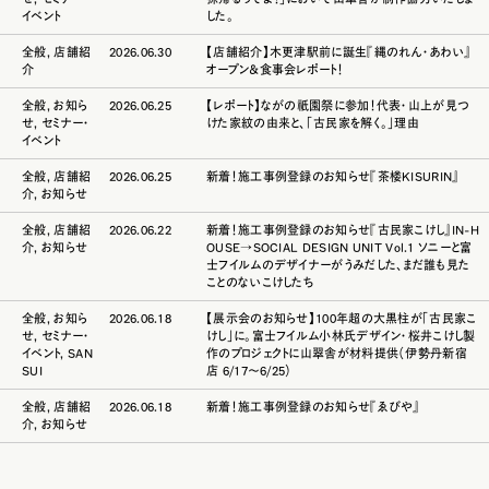
イベント
した。
全般
,
店舗紹
2026.06.30
【店舗紹介】木更津駅前に誕生『縄のれん・あわい』
介
オープン＆食事会レポート！
全般
,
お知ら
2026.06.25
【レポート】ながの祇園祭に参加！代表・山上が見つ
せ
,
セミナー・
けた家紋の由来と、「古民家を解く。」理由
イベント
全般
,
店舗紹
2026.06.25
新着！施工事例登録のお知らせ『茶楼KISURIN』
介
,
お知らせ
全般
,
店舗紹
2026.06.22
新着！施工事例登録のお知らせ『古民家こけし』IN-H
介
,
お知らせ
OUSE→SOCIAL DESIGN UNIT Vol.1 ソニーと富
士フイルムのデザイナーがうみだした、まだ誰も見た
ことのないこけしたち
全般
,
お知ら
2026.06.18
【展示会のお知らせ】100年超の大黒柱が「古民家こ
せ
,
セミナー・
けし」に。富士フイルム小林氏デザイン・桜井こけし製
イベント
,
SAN
作のプロジェクトに山翠舎が材料提供（伊勢丹新宿
SUI
店 6/17〜6/25）
全般
,
店舗紹
2026.06.18
新着！施工事例登録のお知らせ『ゑびや』
介
,
お知らせ