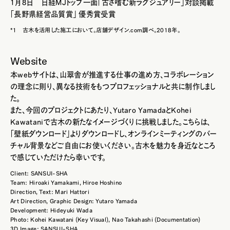
1月8日 日経MJトップ一面「古さ嗜む新ラグジュアリー」対談掲載
「長野県経営品質賞」 優秀賞受賞
*1 古木を活用した施工において。店舗デザイン.com調べ。2018年。
Website
本webサイトは、山翠舎が推進する仕事の進め方、コラボレーション
の理念に則り、異なる技術をもつプロフェッショナルと共に制作しまし
た。
また、今回のプロジェクトにあたり、Yutaro YamadaとKohei
Kawataniで古木の新たなイメージづくりに挑戦しました。こちらは、
「壁紙ダウンロード」よりダウンロードし、オンラインミーティングのバー
チャル背景などご自由にお使いください。古木を魅力を身近なところ
で感じていただけたら幸いです。
Client: SANSUI-SHA
Team: Hiroaki Yamakami, Hiroe Hoshino
Direction, Text: Mari Hattori
Art Direction, Graphic Design: Yutaro Yamada
Development: Hideyuki Wada
Photo: Kohei Kawatani (Key Visual), Nao Takahashi (Documentation)
3D Image: SANSUI-SHA