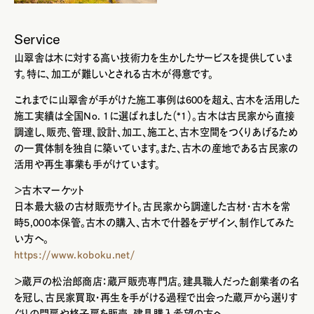
Service
山翠舎は木に対する高い技術力を生かしたサービスを提供していま
す。特に、加工が難しいとされる古木が得意です。
これまでに山翠舎が手がけた施工事例は600を超え、古木を活用した
施工実績は全国No. 1に選ばれました（*1）。古木は古民家から直接
調達し、販売、管理、設計、加工、施工と、古木空間をつくりあげるため
の一貫体制を独自に築いています。また、古木の産地である古民家の
活用や再生事業も手がけています。
＞古木マーケット
日本最大級の古材販売サイト。古民家から調達した古材・古木を常
時5,000本保管。古木の購入、古木で什器をデザイン、制作してみた
い方へ。
https://www.koboku.net/
＞蔵戸の松治郎商店：蔵戸販売専門店。建具職人だった創業者の名
を冠し、古民家買取・再生を手がける過程で出会った蔵戸から選りす
ぐりの門扉や格子扉を販売。建具購入希望の方へ。