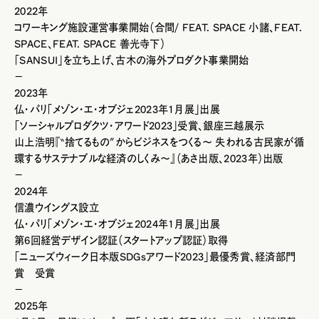
2022年
コワーキング施設運営事業開始（合間/ FEAT. SPACE 小諸、FEAT.
SPACE、FEAT. SPACE 善光寺下）
「SANSUI」を立ち上げ、古木の海外プロダクト事業開始
－
2023年
仏・パリ「メゾン・エ・オブジェ2023年1月展」出展
「ソーシャルプロダクツ・アワード2023」受賞、銀座三越展示
山上浩明『‶捨てるもの″からビジネスをつくる～ 失われる古民家が循
環するサステナブルな経済のしくみ～』（あさ出版、2023年）出版
－
2024年
信濃ウイングス設立
仏・パリ「メゾン・エ・オブジェ2024年1月展」出展
第6回経営デザイン認証（スタートアップ認証）取得
「ニューズウィーク日本版SDGsアワード2023」最優秀賞、経済部門
賞 受賞
－
2025年