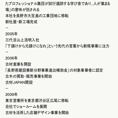
たプロフェッショナル集団が試行錯誤する学び舎であり、人が集まる
場」の意味が託される
本社を長野市大豆島の工業団地に移転
新社屋・新工場完成
－
2005年
三代目山上浩明入社
「下請けから元請けになれ」という先代の言葉から新規事業に注力
－
2006年
古材倉庫を開設
「長野県建設業新分野事業進出補助金」の対象事業者に認定
古木の買取・販売事業を開始
古材JAPAN開設
－
2009年
東京営業所を東京都渋谷区広尾に移転
自社でショールームを展開
古材を活用した店舗デザイン事業を開始