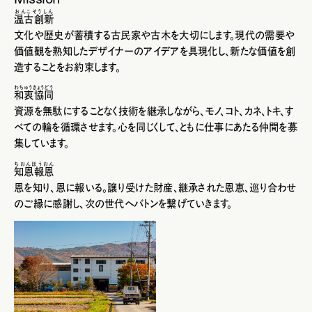
おんこそうしん
温古創新
文化や歴史が蓄積する古民家や古木を大切にします。現代の需要や
価値観を熟知したデザイナーのアイデアを具現化し、新たな価値を創
造することをお約束します。
わちゅうきょうどう
和衷協同
資源を無駄にすることなく技術を継承しながら、モノ、コト、カネ、トキ、す
べての輪を循環させます。心を同じくして、ともに仕事にあたる仲間を募
集しています。
ちおんほうおん
知恩報恩
恩を知り、恩に報いる。譲り受けた財産、継承された恩恵、巡り合わせ
のご縁に感謝し、次の世代へバトンを繋げていきます。