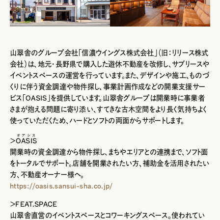
山翠舎のグループ会社「信濃ウイングス株式会社」（旧：リリース株式
会社）は、地元・長野県で購入した遊休不動産を改修し、サブリースや
イベントスペースの運営を行っています。また、デザインや施工、ものづ
くりに伴う資金調達や物件探し、事業計画作成などの開業支援サー
ビス「OASIS」を提供しています。山翠舎グループは開業時に事業者
さまが抱える問題に寄り添い、すてきな古木空間をより長く気持ちよく
使っていただくため、ハードとソフトの両面からサポートします。
オアシス
＞
OASIS
開業時の資金調達から物件探し、まちやエリアとの連携まで、ソフト面
をトータルでサポート。店舗を開業されたい方、補助金を活用されたい
方、不動産オーナー様へ。
https://oasis.sansui-sha.co.jp/
＞FEAT.SPACE
山翠舎直営のイベントスペースとコワーキングスペース。使われてい