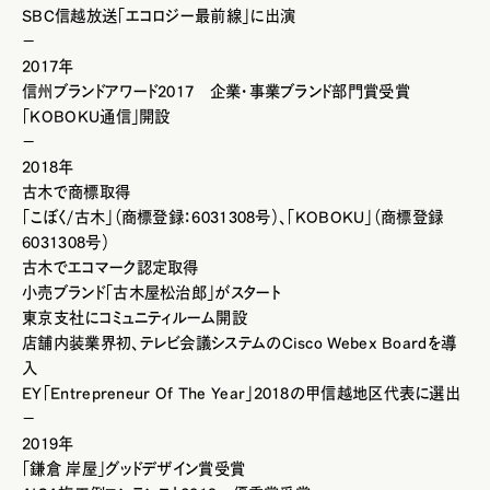
SBC信越放送「エコロジー最前線」に出演
－
2017年
信州ブランドアワード2017 企業・事業ブランド部門賞受賞
「KOBOKU通信」開設
－
2018年
古木で商標取得
「こぼく/古木」（商標登録：6031308号）、「KOBOKU」（商標登録
6031308号）
古木でエコマーク認定取得
小売ブランド「古木屋松治郎」がスタート
東京支社にコミュニティルーム開設
店舗内装業界初、テレビ会議システムのCisco Webex Boardを導
入
EY「Entrepreneur Of The Year」2018の甲信越地区代表に選出
－
2019年
「鎌倉 岸屋」グッドデザイン賞受賞