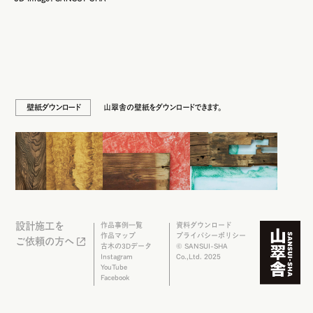
壁紙ダウンロード
山翠舎の壁紙をダウンロードできます。
設計施工を
作品事例一覧
資料ダウンロード
作品マップ
プライバシーポリシー
ご依頼の方へ
古木の3Dデータ
© SANSUI-SHA
Instagram
Co.,Ltd. 2025
YouTube
Facebook