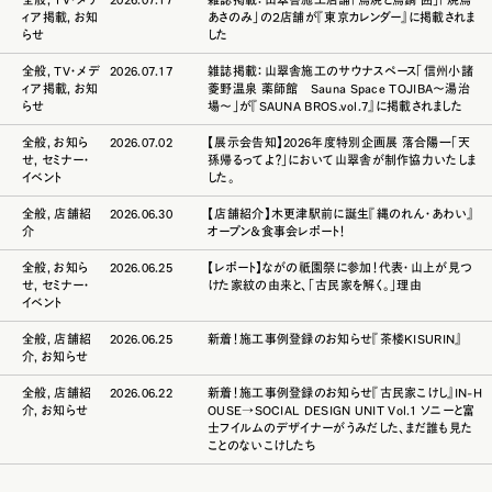
ィア掲載
,
お知
あさのみ」の２店舗が『東京カレンダー』に掲載されま
らせ
した
全般
,
TV・メデ
2026.07.17
雑誌掲載：山翠舎施工のサウナスペース「信州小諸
ィア掲載
,
お知
菱野温泉 薬師館 Sauna Space TOJIBA～湯治
らせ
場～」が『SAUNA BROS.vol.7』に掲載されました
全般
,
お知ら
2026.07.02
【展示会告知】2026年度特別企画展 落合陽一「天
せ
,
セミナー・
孫帰るってよ？」において山翠舎が制作協力いたしま
イベント
した。
全般
,
店舗紹
2026.06.30
【店舗紹介】木更津駅前に誕生『縄のれん・あわい』
介
オープン＆食事会レポート！
全般
,
お知ら
2026.06.25
【レポート】ながの祇園祭に参加！代表・山上が見つ
せ
,
セミナー・
けた家紋の由来と、「古民家を解く。」理由
イベント
全般
,
店舗紹
2026.06.25
新着！施工事例登録のお知らせ『茶楼KISURIN』
介
,
お知らせ
全般
,
店舗紹
2026.06.22
新着！施工事例登録のお知らせ『古民家こけし』IN-H
介
,
お知らせ
OUSE→SOCIAL DESIGN UNIT Vol.1 ソニーと富
士フイルムのデザイナーがうみだした、まだ誰も見た
ことのないこけしたち