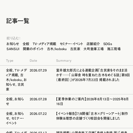
記事一覧
絞り込む：
お知らせ
全般
TV・メディア掲載
セミナー・イベント
店舗紹介
SDGs
SANSUI
開業のポイント
古木/koboku
古民家
大町倉庫工場
施工現場
Type
Date
Summary
全般
,
TV・メデ
2026.07.29
富井雄太郎氏による連載企画『古民家をそのまま活
ィア掲載
,
古
かす──「山翠舎 時を重ねた古木をめぐる話」第9回
木/koboku
,
お
（最終回）』が2026年7月22日 掲載されました
知らせ
,
古民
家
全般
,
お知ら
2026.07.28
【夏季休業のご案内】2026年8月13日～2025年8月
せ
16日
全般
,
お知ら
2026.07.22
【イベント報告】7/8開催「古木×グリーンアート」制作
せ
,
セミナー・
体験＆理想の店舗づくり相談会を開催しました
イベント
全般
,
TV・メデ
2026.07.17
雑誌掲載：山翠舎施工店舗「鳥焼と鳥鍋 囲」「焼鳥