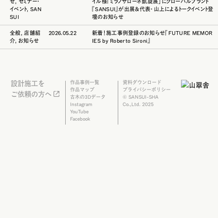
せ
,
セミナー・
イル様「ミラノサローネ凱旋展」にグローバルブランド
イベント
,
SAN
『SANSUI』が出展＆代表・山上によるトークイベント登
SUI
壇のお知らせ
全般
,
店舗紹
2026.05.22
新着！施工事例登録のお知らせ『FUTURE MEMOR
介
,
お知らせ
IES by Roberto Sironi』
設計施工を
作品事例一覧
資料ダウンロード
作品マップ
プライバシーポリシー
ご依頼の方へ
古木の3Dデータ
© SANSUI-SHA
Instagram
Co.,Ltd. 2025
YouTube
Facebook