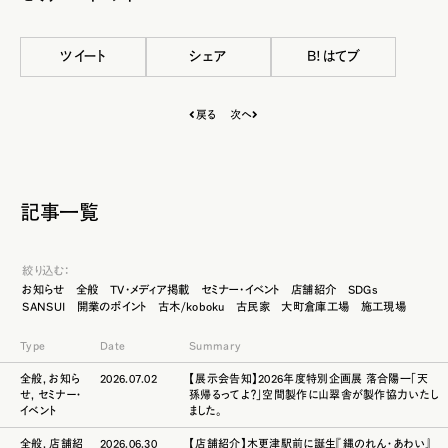
ツイート
シェア
B!はてブ
戻る
次へ
記事一覧
絞り込む：
お知らせ
全般
TV・メディア掲載
セミナー・イベント
店舗紹介
SDGs
SANSUI
開業のポイント
古木/koboku
古民家
大町倉庫工場
施工現場
Type
Date
Summary
全般
,
お知ら
2026.07.02
【展示会告知】2026年度特別企画展 落合陽一「天
せ
,
セミナー・
孫帰るってよ？」空間製作に山翠舎が製作協力いたし
イベント
ました。
全般
,
店舗紹
2026.06.30
【店舗紹介】木更津駅前に誕生『縄のれん・あわい』