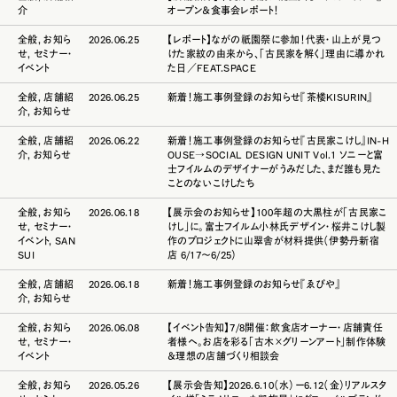
介
オープン＆食事会レポート！
全般
,
お知ら
2026.06.25
【レポート】ながの祇園祭に参加！代表・山上が見つ
せ
,
セミナー・
けた家紋の由来から、「古民家を解く」理由に導かれ
イベント
た日／FEAT.SPACE
全般
,
店舗紹
2026.06.25
新着！施工事例登録のお知らせ『茶楼KISURIN』
介
,
お知らせ
全般
,
店舗紹
2026.06.22
新着！施工事例登録のお知らせ『古民家こけし』IN-H
介
,
お知らせ
OUSE→SOCIAL DESIGN UNIT Vol.1 ソニーと富
士フイルムのデザイナーがうみだした、まだ誰も見た
ことのないこけしたち
全般
,
お知ら
2026.06.18
【展示会のお知らせ】100年超の大黒柱が「古民家こ
せ
,
セミナー・
けし」に。富士フイルム小林氏デザイン・桜井こけし製
イベント
,
SAN
作のプロジェクトに山翠舎が材料提供（伊勢丹新宿
SUI
店 6/17〜6/25）
全般
,
店舗紹
2026.06.18
新着！施工事例登録のお知らせ『ゑびや』
介
,
お知らせ
全般
,
お知ら
2026.06.08
【イベント告知】7/8開催：飲食店オーナー・店舗責任
せ
,
セミナー・
者様へ。お店を彩る「古木×グリーンアート」制作体験
イベント
＆理想の店舗づくり相談会
全般
,
お知ら
2026.05.26
【展示会告知】2026.6.10（水）ー6.12（金）リアルスタ