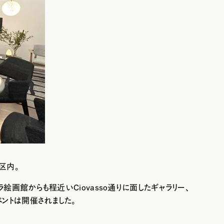
地区内。
画館からも程近いCiovasso通りに面したギャラリー、
イベントは開催されました。