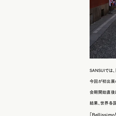
SANSUIで
今回が初出展の
会期開始直後
結果、世界各国
「Bellis