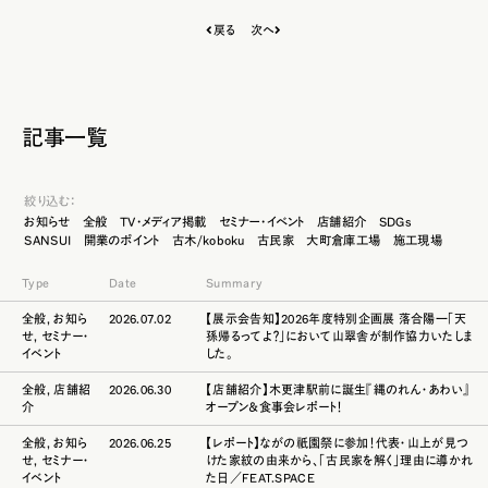
戻る
次へ
記事一覧
絞り込む：
お知らせ
全般
TV・メディア掲載
セミナー・イベント
店舗紹介
SDGs
SANSUI
開業のポイント
古木/koboku
古民家
大町倉庫工場
施工現場
Type
Date
Summary
全般
,
お知ら
2026.07.02
【展示会告知】2026年度特別企画展 落合陽一「天
せ
,
セミナー・
孫帰るってよ？」において山翠舎が制作協力いたしま
イベント
した。
全般
,
店舗紹
2026.06.30
【店舗紹介】木更津駅前に誕生『縄のれん・あわい』
介
オープン＆食事会レポート！
全般
,
お知ら
2026.06.25
【レポート】ながの祇園祭に参加！代表・山上が見つ
せ
,
セミナー・
けた家紋の由来から、「古民家を解く」理由に導かれ
イベント
た日／FEAT.SPACE