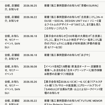
全般
,
店舗紹
2026.06.25
新着！施工事例登録のお知らせ『茶楼KISURIN』
介
,
お知らせ
全般
,
店舗紹
2026.06.22
新着！施工事例登録のお知らせ『古民家こけし』IN-H
介
,
お知らせ
OUSE→SOCIAL DESIGN UNIT Vol.1 ソニーと富
士フイルムのデザイナーがうみだした、まだ誰も見た
ことのないこけしたち
全般
,
お知ら
2026.06.18
【展示会のお知らせ】100年超の大黒柱が「古民家こ
せ
,
セミナー・
けし」に。富士フイルム小林氏デザイン・桜井こけし製
イベント
,
SAN
作のプロジェクトに山翠舎が材料提供（伊勢丹新宿
SUI
店 6/17〜6/25）
全般
,
店舗紹
2026.06.18
新着！施工事例登録のお知らせ『ゑびや』
介
,
お知らせ
全般
,
お知ら
2026.06.08
【イベント告知】7/8開催：飲食店オーナー・店舗責任
せ
,
セミナー・
者様へ。お店を彩る「古木×グリーンアート」制作体験
イベント
＆理想の店舗づくり相談会
全般
,
お知ら
2026.05.26
【展示会告知】2026.6.10（水）ー6.12（金）リアルスタ
せ
,
セミナー・
イル様「ミラノサローネ凱旋展」にグローバルブランド
イベント
,
SAN
『SANSUI』が出展＆代表・山上によるトークイベント登
SUI
壇のお知らせ
全般
,
店舗紹
2026.05.22
新着！施工事例登録のお知らせ『FUTURE MEMOR
介
,
お知らせ
IES by Roberto Sironi』