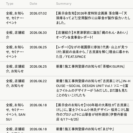
Type
Date
Summary
全般
,
お知ら
2026.07.02
【展示会告知】2026年度特別企画展 落合陽一「天
せ
,
セミナー・
孫帰るってよ？」空間製作に山翠舎が製作協力いたし
イベント
ました。
全般
,
店舗紹
2026.06.30
【店舗紹介】木更津駅前に誕生『縄のれん・あわい』
介
オープン＆食事会レポート！
全般
,
お知ら
2026.06.25
【レポート】ながの祇園祭に参加！代表・山上が見つ
せ
,
セミナー・
けた家紋の由来から、「古民家を解く」理由に導かれ
イベント
た日／FEAT.SPACE
全般
,
店舗紹
2026.06.25
新着！施工事例登録のお知らせ『茶楼KISURIN』
介
,
お知らせ
全般
,
店舗紹
2026.06.22
新着！施工事例登録のお知らせ『古民家こけし』IN-H
介
,
お知らせ
OUSE→SOCIAL DESIGN UNIT Vol.1 ソニーと富
士フイルムのデザイナーがうみだした、まだ誰も見た
ことのないこけしたち
全般
,
お知ら
2026.06.18
【展示会のお知らせ】100年超の大黒柱が「古民家こ
せ
,
セミナー・
けし」に。富士フイルム小林氏デザイン・桜井こけし製
イベント
,
SAN
作のプロジェクトに山翠舎が材料提供（伊勢丹新宿
SUI
店 6/17〜6/25）
全般
,
店舗紹
2026.06.18
新着！施工事例登録のお知らせ『ゑびや』