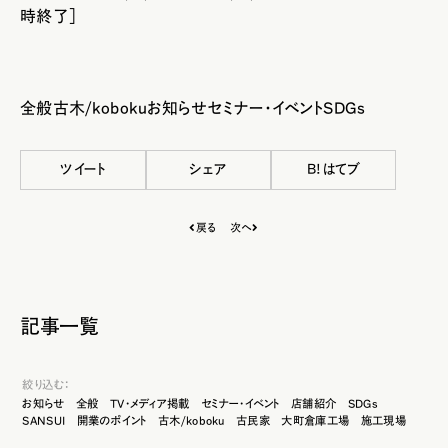
時終了］
全般
古木/koboku
お知らせ
セミナー・イベント
SDGs
ツイート
シェア
B!はてブ
戻る
次へ
記事一覧
絞り込む：
お知らせ
全般
TV・メディア掲載
セミナー・イベント
店舗紹介
SDGs
SANSUI
開業のポイント
古木/koboku
古民家
大町倉庫工場
施工現場