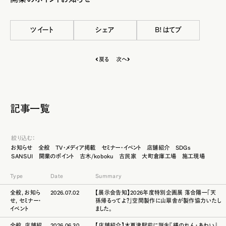
ツイート
シェア
B!はてブ
戻る
次へ
記事一覧
絞り込む：
お知らせ
全般
TV・メディア掲載
セミナー・イベント
店舗紹介
SDGs
SANSUI
開業のポイント
古木/koboku
古民家
大町倉庫工場
施工現場
Type
Date
Summary
全般
,
お知ら
2026.07.02
【展示会告知】2026年度特別企画展 落合陽一「天
せ
,
セミナー・
孫帰るってよ？」空間製作に山翠舎が製作協力いたし
イベント
ました。
全般
,
店舗紹
2026.06.30
【店舗紹介】木更津駅前に誕生『縄のれん・あわい』