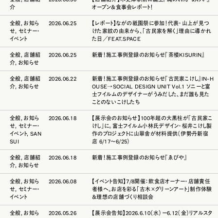
介
オープン＆食事会レポート！
全般
,
お知ら
2026.06.25
【レポート】ながの祇園祭に参加！代表・山上が見つ
せ
,
セミナー・
けた家紋の由来から、「古民家を解く」理由に導かれ
イベント
た日／FEAT.SPACE
全般
,
店舗紹
2026.06.25
新着！施工事例登録のお知らせ『茶楼KISURIN』
介
,
お知らせ
全般
,
店舗紹
2026.06.22
新着！施工事例登録のお知らせ『古民家こけし』IN-H
介
,
お知らせ
OUSE→SOCIAL DESIGN UNIT Vol.1 ソニーと富
士フイルムのデザイナーがうみだした、まだ誰も見た
ことのないこけしたち
全般
,
お知ら
2026.06.18
【展示会のお知らせ】100年超の大黒柱が「古民家こ
せ
,
セミナー・
けし」に。富士フイルム小林氏デザイン・桜井こけし製
イベント
,
SAN
作のプロジェクトに山翠舎が材料提供（伊勢丹新宿
SUI
店 6/17〜6/25）
全般
,
店舗紹
2026.06.18
新着！施工事例登録のお知らせ『ゑびや』
介
,
お知らせ
全般
,
お知ら
2026.06.08
【イベント告知】7/8開催：飲食店オーナー・店舗責任
せ
,
セミナー・
者様へ。お店を彩る「古木×グリーンアート」制作体験
イベント
＆理想の店舗づくり相談会
全般
,
お知ら
2026.05.26
【展示会告知】2026.6.10（水）ー6.12（金）リアルスタ