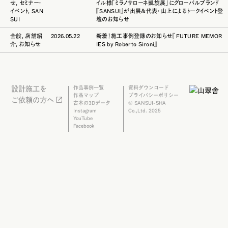
せ
,
セミナー・
イル様「ミラノサローネ凱旋展」にグローバルブランド
イベント
,
SAN
『SANSUI』が出展＆代表・山上によるトークイベント登
SUI
壇のお知らせ
全般
,
店舗紹
2026.05.22
新着！施工事例登録のお知らせ『FUTURE MEMOR
介
,
お知らせ
IES by Roberto Sironi』
設計施工を
作品事例一覧
資料ダウンロード
作品マップ
プライバシーポリシー
ご依頼の方へ
古木の3Dデータ
© SANSUI-SHA
Instagram
Co.,Ltd. 2025
YouTube
Facebook